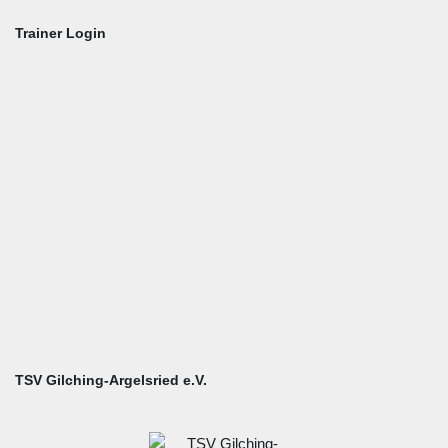
Trainer Login
Benutzername oder E-Mail
Passwort
Angemeldet bleiben
TSV Gilching-Argelsried e.V.