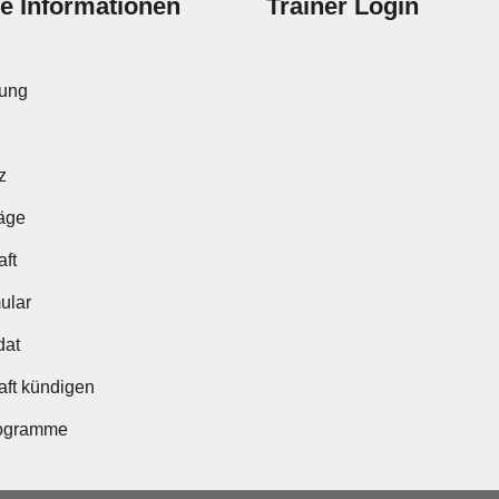
he Informationen
Trainer Login
Benutzername oder E-Mail
nung
Passwort
z
räge
aft
Angemeldet bleiben
mular
at
aft kündigen
ogramme