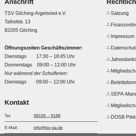
Anschrift
Rechtlic
Angebot für Kinder
TSV Gilching-Argelsried e.V.
Satzung
Talhofstr. 13
Finanzord
82205 Gilching
Impressum
Öffnungszeiten Geschäftszimmer:
Datenschut
Dienstags 17:30 – 18:45 Uhr
Jahresbeit
Donnerstags 09:00 – 12:00 Uhr
Mitgliedsch
Nur während der Schulferien:
Dienstags 09:00 – 12:00 Uhr
Beitrittsfor
SEPA-Mand
Kontakt
Mitgliedsch
Tel:
08105 – 9188
DOSB Pikt
E-Mail:
info@tsv-ga.de