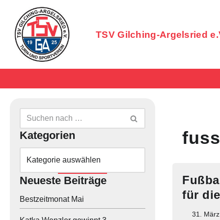
Zum
TSV Gilching-Argelsried e.
Inhalt
springen
Badminton
Bogensport
Cricket
Crossathletik
fus
Kategorien
Einrad
Fußball
Fußba
Neueste Beiträge
für di
Gymnastik
Bestzeitmonat Mai
31. März
Handball