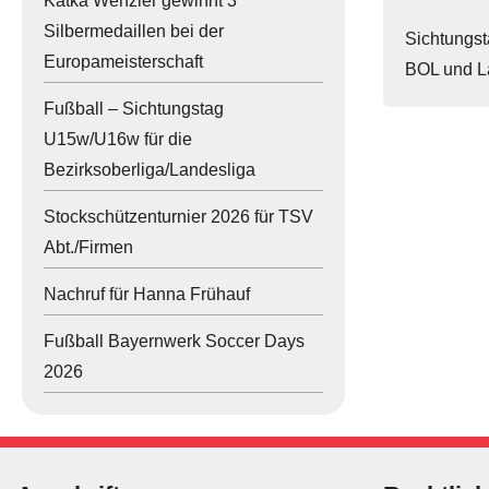
Katka Wenzler gewinnt 3
Silbermedaillen bei der
Sichtungs
Judo
Europameisterschaft
BOL und La
Leichtathletik
Fußball – Sichtungstag
U15w/U16w für die
Rhönradturnen
Bezirksoberliga/Landesliga
Schach
Stockschützenturnier 2026 für TSV
Sportkinder
Abt./Firmen
Stockschiessen
Nachruf für Hanna Frühauf
Tennis
Fußball Bayernwerk Soccer Days
2026
Tischtennis
Turnen
Volleyball