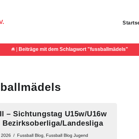
V.
Starts
|
Beiträge mit dem Schlagwort "fussballmädels"
sballmädels
ll – Sichtungstag U15w/U16w
e Bezirksoberliga/Landesliga
 2026
Fussball Blog
,
Fussball Blog Jugend