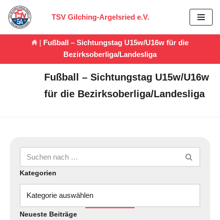
TSV Gilching-Argelsried e.V.
Zum
Inhalt
|
Fußball – Sichtungstag U15w/U16w für die
springen
Bezirksoberliga/Landesliga
Fußball – Sichtungstag U15w/U16w
für die Bezirksoberliga/Landesliga
Kategorien
Neueste Beiträge