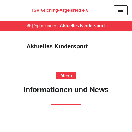
TSV Gilching-Argelsried e.V.
Zum
Inhalt
|
Sportkinder
|
Aktuelles Kindersport
springen
Aktuelles Kindersport
Menü
Informationen und News
ja