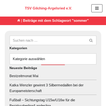
TSV Gilching-Argelsried e.V.
Zum
Inhalt
|
Beiträge mit dem Schlagwort "sommer"
springen
Kategorien
Neueste Beiträge
Bestzeitmonat Mai
Katka Wenzler gewinnt 3 Silbermedaillen bei der
Europameisterschaft
Fußball – Sichtungstag U15w/U16w für die
Bezirksoberliga/Landesliga