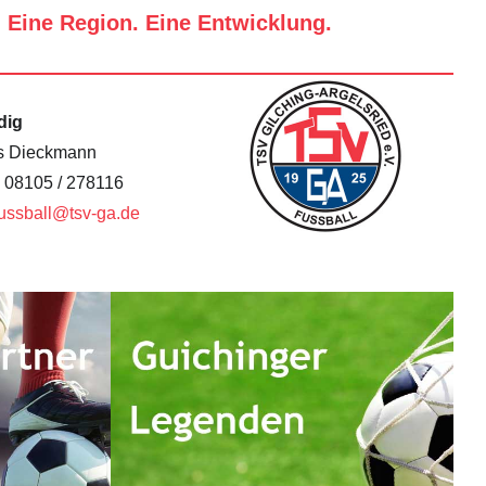
. Eine Region. Eine Entwicklung.
dig
s Dieckmann
: 08105 / 278116
fussball@tsv-ga.de