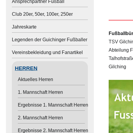
Ansprechpartner Fußball
Judo
Club 20er, 50er, 100er, 250er
Leichtathletik
Jahreskarte
Fußballbü
Rhönradturnen
Legenden der Guichinger Fußballer
TSV Gilchin
Abteilung 
Schach
Vereinsbekleidung und Fanartikel
Talhofstra
Sportkinder
Gilching
HERREN
Stockschiessen
Aktuelles Herren
Tennis
1. Mannschaft Herren
Ergebnisse 1. Mannschaft Herren
Tischtennis
2. Mannschaft Herren
Turnen
Ergebnisse 2. Mannschaft Herren
Volleyball