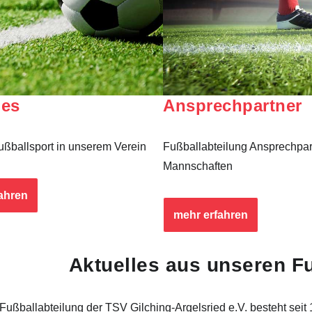
les
Ansprechpartner
ßballsport in unserem Verein
Fußballabteilung Ansprechpart
Mannschaften
ahren
mehr erfahren
Aktuelles aus unseren F
Fußballabteilung der TSV Gilching-Argelsried e.V. besteht seit 