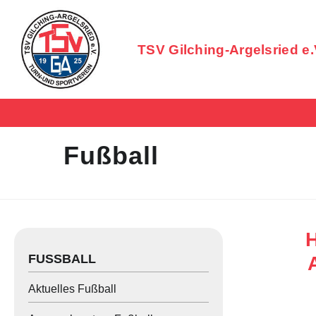
Zum
TSV Gilching-Argelsried e.
Inhalt
springen
Badminton
Bogensport
Fußball
Cricket
Crossathletik
Einrad
H
Fußball
FUSSBALL
Gymnastik
Aktuelles Fußball
Handball