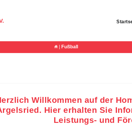
V.
Starts
|
Fußball
erzlich Willkommen auf der Ho
Argelsried. Hier erhalten Sie
Inf
L
eistungs- und Fö