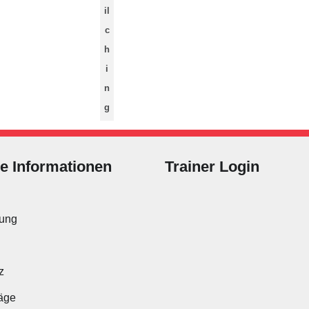
il
c
h
i
n
g
he Informationen
Trainer Login
Benutzername oder E-Mail
nung
Passwort
z
räge